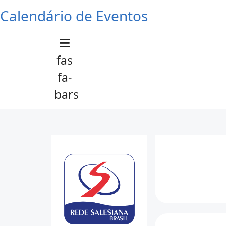
Calendário de Eventos
fas
fa-
bars