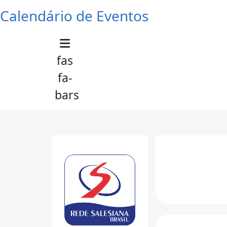
Calendário de Eventos
fas
fa-
bars