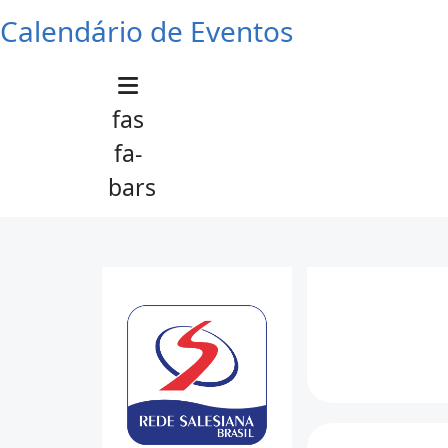
Calendário de Eventos
fas
fa-
bars