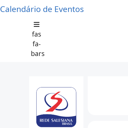
Calendário de Eventos
fas
fa-
bars