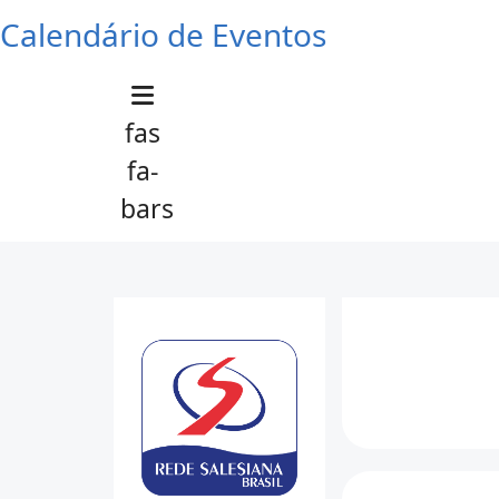
Calendário de Eventos
fas
fa-
bars