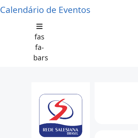
Calendário de Eventos
fas
fa-
bars