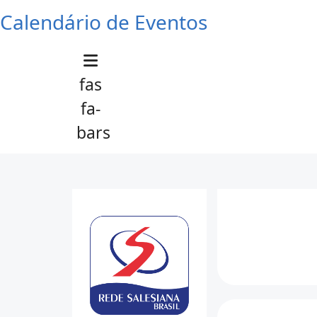
Calendário de Eventos
fas
fa-
bars