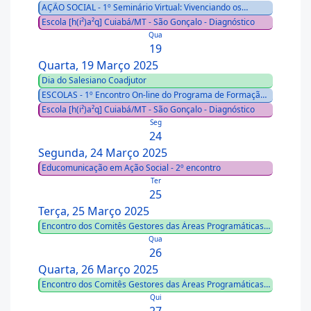
AÇÃO SOCIAL - 1º Seminário Virtual: Vivenciando os
Cadernos de Identidade e dos Compromissos
Escola [h(i²)a²q] Cuiabá/MT - São Gonçalo - Diagnóstico
Fundamentais da Ação Social da RSB
Qua
19
Quarta, 19 Março 2025
Dia do Salesiano Coadjutor
ESCOLAS - 1º Encontro On-line do Programa de Formação
das Coordenações Pedagógicas do Ensino Fundamental
Escola [h(i²)a²q] Cuiabá/MT - São Gonçalo - Diagnóstico
Anos Finais
Seg
24
Segunda, 24 Março 2025
Educomunicação em Ação Social - 2º encontro
Ter
25
Terça, 25 Março 2025
Encontro dos Comitês Gestores das Áreas Programáticas
da RSB e da Comissão Nacional da Pastoral Juvenil
Qua
Salesiana
26
Quarta, 26 Março 2025
Encontro dos Comitês Gestores das Áreas Programáticas
da RSB e da Comissão Nacional da Pastoral Juvenil
Qui
Salesiana