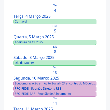
Ter
4
Terça, 4 Março 2025
Carnaval
Qua
5
Quarta, 5 Março 2025
Abertura da CF 2025
Sáb
8
Sábado, 8 Março 2025
Dia da Mulher
Seg
10
Segunda, 10 Março 2025
Educomunicação em Ação Social - 2º encontro do Módulo
III
PRÓ-REDE - Reunião Diretoria RSB
PRÓ-REDE BAP - Reunião de Alinhamento
Ter
11
Terça, 11 Março 2025