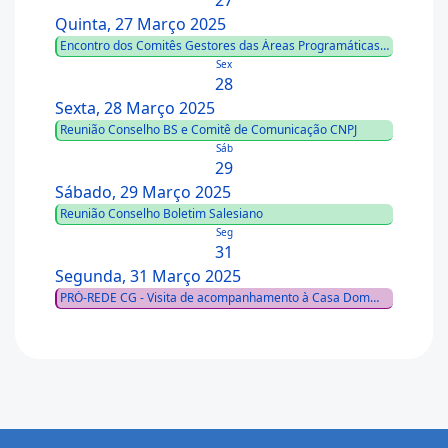
27
Quinta, 27 Março 2025
Encontro dos Comitês Gestores das Áreas Programáticas
da RSB e da Comissão Nacional da Pastoral Juvenil
Sex
Salesiana
28
Sexta, 28 Março 2025
Reunião Conselho BS e Comitê de Comunicação CNPJ
Sáb
29
Sábado, 29 Março 2025
Reunião Conselho Boletim Salesiano
Seg
31
Segunda, 31 Março 2025
PRÓ-REDE CG - Visita de acompanhamento à Casa Dom
Bosco e Salesianos Ampare