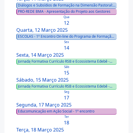
Diálogos e Subsídios de Formação na Dimensão Pastoral:
A Identidade do Coordenador e Assessor de Pastoral
PRÓ-REDE BMA - Apresentação do Projeto aos Gestores
Qua
12
Quarta, 12 Março 2025
ESCOLAS - 1º Encontro On-line do Programa de Formação
das Coordenações Pedagógicas da Educação Infantil
Sex
14
Sexta, 14 Março 2025
Jornada Formativa Currículo RSB e Ecossistema Edebê -
CUIABÁ/MT
Sáb
15
Sábado, 15 Março 2025
Jornada Formativa Currículo RSB e Ecossistema Edebê -
CUIABÁ/MT
Seg
17
Segunda, 17 Março 2025
Educomunicação em Ação Social - 1º encontro
Ter
18
Terça, 18 Março 2025